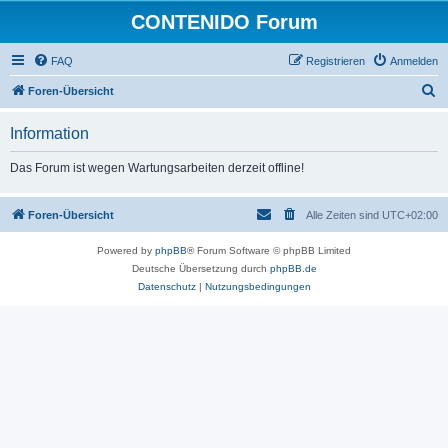
CONTENIDO Forum
FAQ
Registrieren
Anmelden
S
Foren-Übersicht
u
Information
c
h
Das Forum ist wegen Wartungsarbeiten derzeit offline!
e
Foren-Übersicht
Alle Zeiten sind
UTC+02:00
Powered by
phpBB
® Forum Software © phpBB Limited
Deutsche Übersetzung durch
phpBB.de
Datenschutz
|
Nutzungsbedingungen