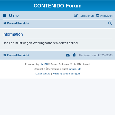
CONTENIDO Forum
FAQ
Registrieren
Anmelden
S
Foren-Übersicht
u
Information
c
h
Das Forum ist wegen Wartungsarbeiten derzeit offline!
e
Foren-Übersicht
Alle Zeiten sind
UTC+02:00
Powered by
phpBB
® Forum Software © phpBB Limited
Deutsche Übersetzung durch
phpBB.de
Datenschutz
|
Nutzungsbedingungen