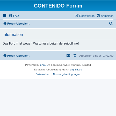
CONTENIDO Forum
FAQ
Registrieren
Anmelden
S
Foren-Übersicht
u
Information
c
h
Das Forum ist wegen Wartungsarbeiten derzeit offline!
e
Foren-Übersicht
Alle Zeiten sind
UTC+02:00
Powered by
phpBB
® Forum Software © phpBB Limited
Deutsche Übersetzung durch
phpBB.de
Datenschutz
|
Nutzungsbedingungen