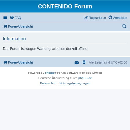
CONTENIDO Forum
FAQ
Registrieren
Anmelden
S
Foren-Übersicht
u
Information
c
h
Das Forum ist wegen Wartungsarbeiten derzeit offline!
e
Foren-Übersicht
Alle Zeiten sind
UTC+02:00
Powered by
phpBB
® Forum Software © phpBB Limited
Deutsche Übersetzung durch
phpBB.de
Datenschutz
|
Nutzungsbedingungen