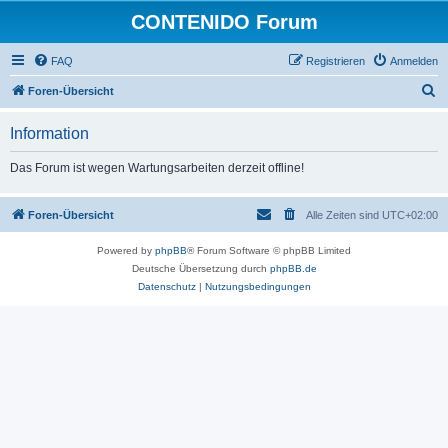
CONTENIDO Forum
FAQ
Registrieren
Anmelden
S
Foren-Übersicht
u
Information
c
h
Das Forum ist wegen Wartungsarbeiten derzeit offline!
e
Foren-Übersicht
Alle Zeiten sind
UTC+02:00
Powered by
phpBB
® Forum Software © phpBB Limited
Deutsche Übersetzung durch
phpBB.de
Datenschutz
|
Nutzungsbedingungen