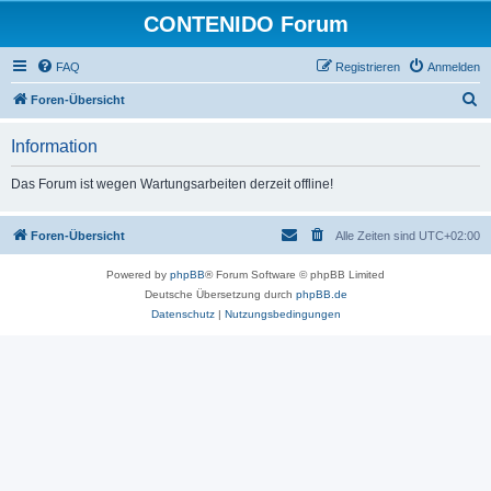
CONTENIDO Forum
FAQ
Registrieren
Anmelden
S
Foren-Übersicht
u
Information
c
h
Das Forum ist wegen Wartungsarbeiten derzeit offline!
e
Foren-Übersicht
Alle Zeiten sind
UTC+02:00
Powered by
phpBB
® Forum Software © phpBB Limited
Deutsche Übersetzung durch
phpBB.de
Datenschutz
|
Nutzungsbedingungen