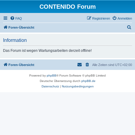
CONTENIDO Forum
FAQ
Registrieren
Anmelden
S
Foren-Übersicht
u
Information
c
h
Das Forum ist wegen Wartungsarbeiten derzeit offline!
e
Foren-Übersicht
Alle Zeiten sind
UTC+02:00
Powered by
phpBB
® Forum Software © phpBB Limited
Deutsche Übersetzung durch
phpBB.de
Datenschutz
|
Nutzungsbedingungen