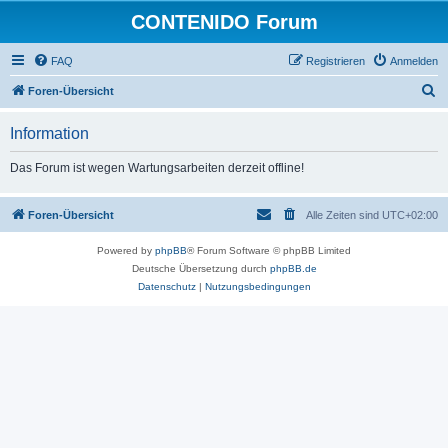
CONTENIDO Forum
FAQ
Registrieren
Anmelden
S
Foren-Übersicht
u
Information
c
h
Das Forum ist wegen Wartungsarbeiten derzeit offline!
e
Foren-Übersicht
Alle Zeiten sind
UTC+02:00
Powered by
phpBB
® Forum Software © phpBB Limited
Deutsche Übersetzung durch
phpBB.de
Datenschutz
|
Nutzungsbedingungen