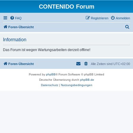
CONTENIDO Forum
FAQ
Registrieren
Anmelden
S
Foren-Übersicht
u
Information
c
h
Das Forum ist wegen Wartungsarbeiten derzeit offline!
e
Foren-Übersicht
Alle Zeiten sind
UTC+02:00
Powered by
phpBB
® Forum Software © phpBB Limited
Deutsche Übersetzung durch
phpBB.de
Datenschutz
|
Nutzungsbedingungen