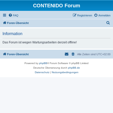
CONTENIDO Forum
FAQ
Registrieren
Anmelden
S
Foren-Übersicht
u
Information
c
h
Das Forum ist wegen Wartungsarbeiten derzeit offline!
e
Foren-Übersicht
Alle Zeiten sind
UTC+02:00
Powered by
phpBB
® Forum Software © phpBB Limited
Deutsche Übersetzung durch
phpBB.de
Datenschutz
|
Nutzungsbedingungen