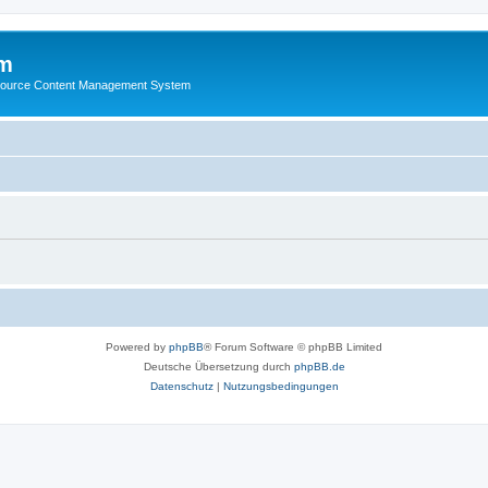
m
ource Content Management System
Powered by
phpBB
® Forum Software © phpBB Limited
Deutsche Übersetzung durch
phpBB.de
Datenschutz
|
Nutzungsbedingungen