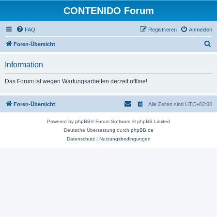
CONTENIDO Forum
FAQ
Registrieren
Anmelden
S
Foren-Übersicht
u
Information
c
h
Das Forum ist wegen Wartungsarbeiten derzeit offline!
e
Foren-Übersicht
Alle Zeiten sind
UTC+02:00
Powered by
phpBB
® Forum Software © phpBB Limited
Deutsche Übersetzung durch
phpBB.de
Datenschutz
|
Nutzungsbedingungen