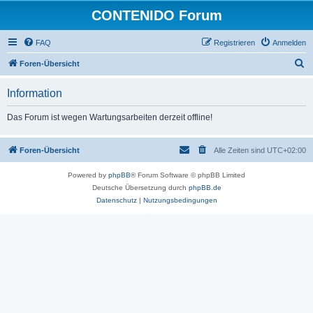
CONTENIDO Forum
FAQ
Registrieren
Anmelden
S
Foren-Übersicht
u
Information
c
h
Das Forum ist wegen Wartungsarbeiten derzeit offline!
e
Foren-Übersicht
Alle Zeiten sind
UTC+02:00
Powered by
phpBB
® Forum Software © phpBB Limited
Deutsche Übersetzung durch
phpBB.de
Datenschutz
|
Nutzungsbedingungen