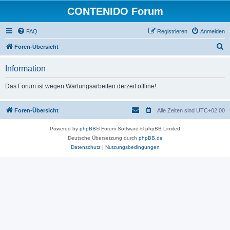
CONTENIDO Forum
FAQ
Registrieren
Anmelden
S
Foren-Übersicht
u
Information
c
h
Das Forum ist wegen Wartungsarbeiten derzeit offline!
e
Foren-Übersicht
Alle Zeiten sind
UTC+02:00
Powered by
phpBB
® Forum Software © phpBB Limited
Deutsche Übersetzung durch
phpBB.de
Datenschutz
|
Nutzungsbedingungen