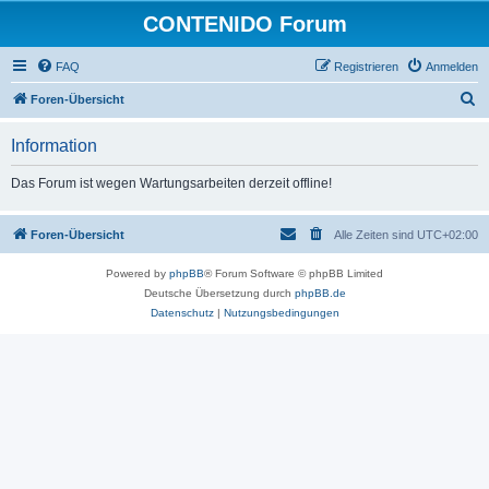
CONTENIDO Forum
FAQ
Registrieren
Anmelden
S
Foren-Übersicht
u
Information
c
h
Das Forum ist wegen Wartungsarbeiten derzeit offline!
e
Foren-Übersicht
Alle Zeiten sind
UTC+02:00
Powered by
phpBB
® Forum Software © phpBB Limited
Deutsche Übersetzung durch
phpBB.de
Datenschutz
|
Nutzungsbedingungen