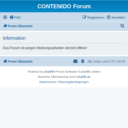
CONTENIDO Forum
FAQ
Registrieren
Anmelden
S
Foren-Übersicht
u
Information
c
h
Das Forum ist wegen Wartungsarbeiten derzeit offline!
e
Foren-Übersicht
Alle Zeiten sind
UTC+02:00
Powered by
phpBB
® Forum Software © phpBB Limited
Deutsche Übersetzung durch
phpBB.de
Datenschutz
|
Nutzungsbedingungen