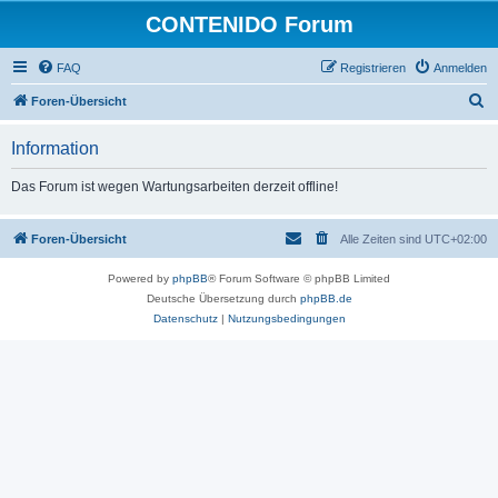
CONTENIDO Forum
FAQ
Registrieren
Anmelden
S
Foren-Übersicht
u
Information
c
h
Das Forum ist wegen Wartungsarbeiten derzeit offline!
e
Foren-Übersicht
Alle Zeiten sind
UTC+02:00
Powered by
phpBB
® Forum Software © phpBB Limited
Deutsche Übersetzung durch
phpBB.de
Datenschutz
|
Nutzungsbedingungen