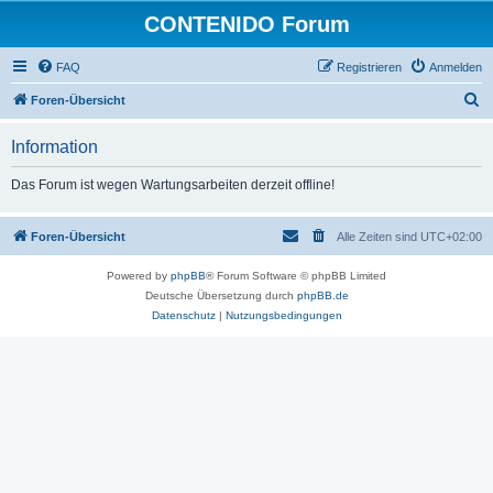
CONTENIDO Forum
FAQ
Registrieren
Anmelden
S
Foren-Übersicht
u
Information
c
h
Das Forum ist wegen Wartungsarbeiten derzeit offline!
e
Foren-Übersicht
Alle Zeiten sind
UTC+02:00
Powered by
phpBB
® Forum Software © phpBB Limited
Deutsche Übersetzung durch
phpBB.de
Datenschutz
|
Nutzungsbedingungen