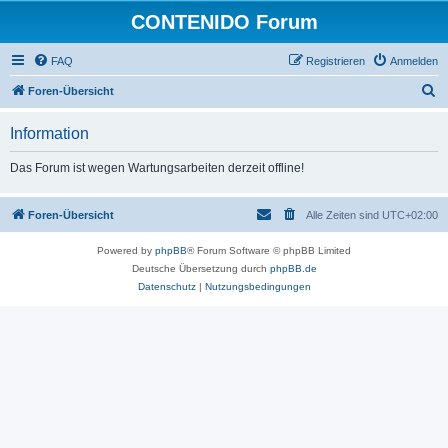
CONTENIDO Forum
FAQ
Registrieren
Anmelden
S
Foren-Übersicht
u
Information
c
h
Das Forum ist wegen Wartungsarbeiten derzeit offline!
e
Foren-Übersicht
Alle Zeiten sind
UTC+02:00
Powered by
phpBB
® Forum Software © phpBB Limited
Deutsche Übersetzung durch
phpBB.de
Datenschutz
|
Nutzungsbedingungen