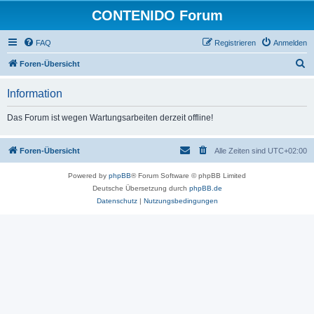
CONTENIDO Forum
FAQ
Registrieren
Anmelden
S
Foren-Übersicht
u
Information
c
h
Das Forum ist wegen Wartungsarbeiten derzeit offline!
e
Foren-Übersicht
Alle Zeiten sind
UTC+02:00
Powered by
phpBB
® Forum Software © phpBB Limited
Deutsche Übersetzung durch
phpBB.de
Datenschutz
|
Nutzungsbedingungen