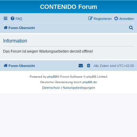
CONTENIDO Forum
FAQ
Registrieren
Anmelden
S
Foren-Übersicht
u
Information
c
h
Das Forum ist wegen Wartungsarbeiten derzeit offline!
e
Foren-Übersicht
Alle Zeiten sind
UTC+02:00
Powered by
phpBB
® Forum Software © phpBB Limited
Deutsche Übersetzung durch
phpBB.de
Datenschutz
|
Nutzungsbedingungen