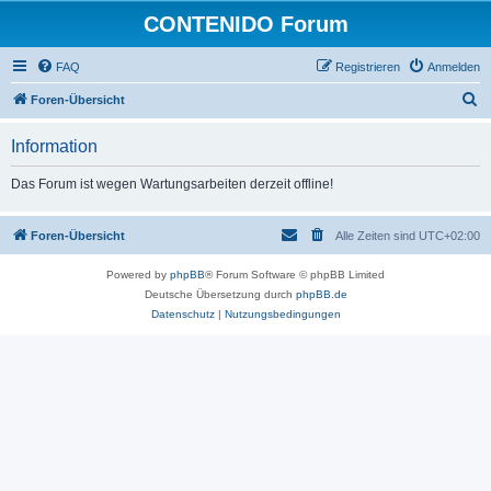
CONTENIDO Forum
FAQ
Registrieren
Anmelden
S
Foren-Übersicht
u
Information
c
h
Das Forum ist wegen Wartungsarbeiten derzeit offline!
e
Foren-Übersicht
Alle Zeiten sind
UTC+02:00
Powered by
phpBB
® Forum Software © phpBB Limited
Deutsche Übersetzung durch
phpBB.de
Datenschutz
|
Nutzungsbedingungen