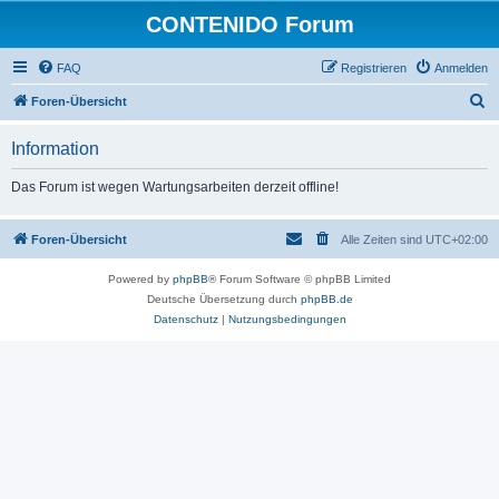
CONTENIDO Forum
FAQ
Registrieren
Anmelden
S
Foren-Übersicht
u
Information
c
h
Das Forum ist wegen Wartungsarbeiten derzeit offline!
e
Foren-Übersicht
Alle Zeiten sind
UTC+02:00
Powered by
phpBB
® Forum Software © phpBB Limited
Deutsche Übersetzung durch
phpBB.de
Datenschutz
|
Nutzungsbedingungen