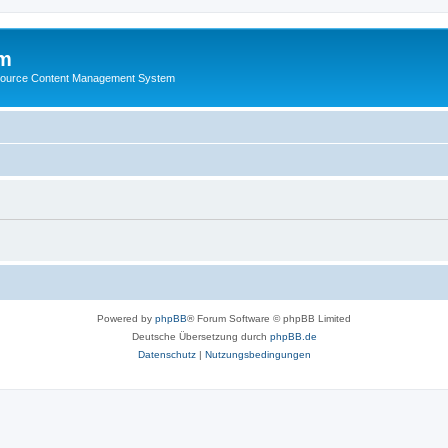
m
ource Content Management System
Powered by
phpBB
® Forum Software © phpBB Limited
Deutsche Übersetzung durch
phpBB.de
Datenschutz
|
Nutzungsbedingungen