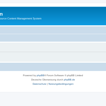
m
ource Content Management System
Powered by
phpBB
® Forum Software © phpBB Limited
Deutsche Übersetzung durch
phpBB.de
Datenschutz
|
Nutzungsbedingungen