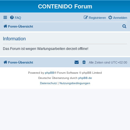
CONTENIDO Forum
FAQ
Registrieren
Anmelden
S
Foren-Übersicht
u
Information
c
h
Das Forum ist wegen Wartungsarbeiten derzeit offline!
e
Foren-Übersicht
Alle Zeiten sind
UTC+02:00
Powered by
phpBB
® Forum Software © phpBB Limited
Deutsche Übersetzung durch
phpBB.de
Datenschutz
|
Nutzungsbedingungen