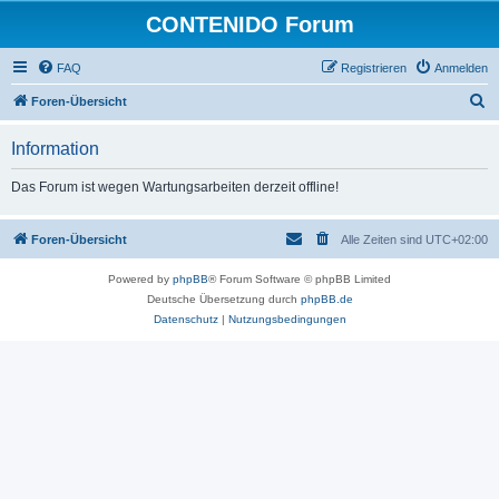
CONTENIDO Forum
FAQ
Registrieren
Anmelden
S
Foren-Übersicht
u
Information
c
h
Das Forum ist wegen Wartungsarbeiten derzeit offline!
e
Foren-Übersicht
Alle Zeiten sind
UTC+02:00
Powered by
phpBB
® Forum Software © phpBB Limited
Deutsche Übersetzung durch
phpBB.de
Datenschutz
|
Nutzungsbedingungen