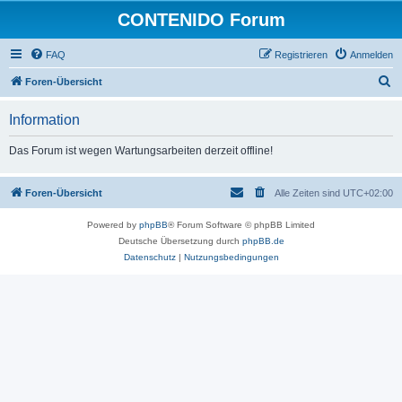
CONTENIDO Forum
FAQ
Registrieren
Anmelden
S
Foren-Übersicht
u
Information
c
h
Das Forum ist wegen Wartungsarbeiten derzeit offline!
e
Foren-Übersicht
Alle Zeiten sind
UTC+02:00
Powered by
phpBB
® Forum Software © phpBB Limited
Deutsche Übersetzung durch
phpBB.de
Datenschutz
|
Nutzungsbedingungen