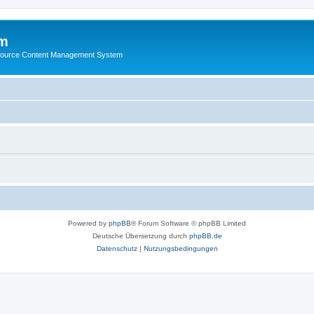
m
ource Content Management System
Powered by
phpBB
® Forum Software © phpBB Limited
Deutsche Übersetzung durch
phpBB.de
Datenschutz
|
Nutzungsbedingungen