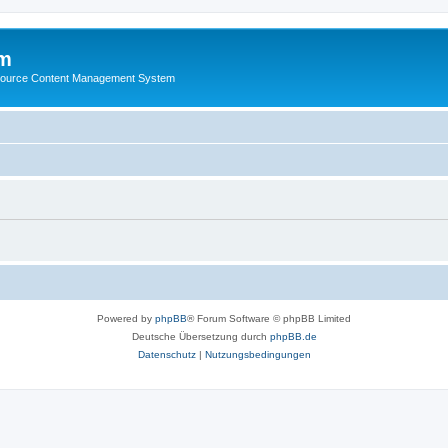
m
ource Content Management System
Powered by
phpBB
® Forum Software © phpBB Limited
Deutsche Übersetzung durch
phpBB.de
Datenschutz
|
Nutzungsbedingungen