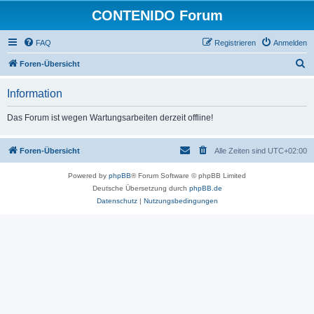
CONTENIDO Forum
FAQ
Registrieren
Anmelden
S
Foren-Übersicht
u
Information
c
h
Das Forum ist wegen Wartungsarbeiten derzeit offline!
e
Foren-Übersicht
Alle Zeiten sind
UTC+02:00
Powered by
phpBB
® Forum Software © phpBB Limited
Deutsche Übersetzung durch
phpBB.de
Datenschutz
|
Nutzungsbedingungen