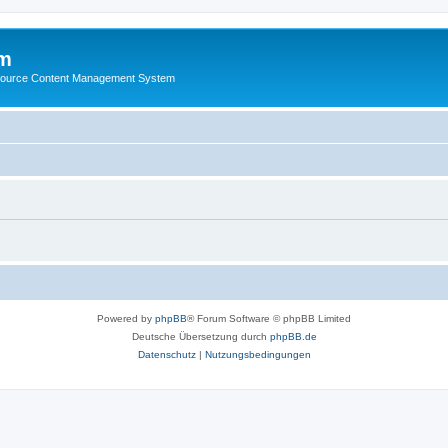
m
ource Content Management System
Powered by
phpBB
® Forum Software © phpBB Limited
Deutsche Übersetzung durch
phpBB.de
Datenschutz
|
Nutzungsbedingungen