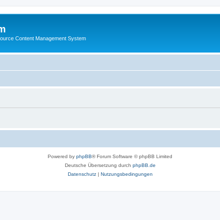
m
ource Content Management System
Powered by
phpBB
® Forum Software © phpBB Limited
Deutsche Übersetzung durch
phpBB.de
Datenschutz
|
Nutzungsbedingungen