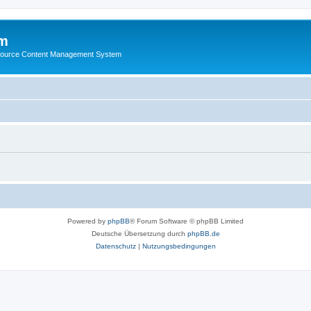
m
ource Content Management System
Powered by
phpBB
® Forum Software © phpBB Limited
Deutsche Übersetzung durch
phpBB.de
Datenschutz
|
Nutzungsbedingungen