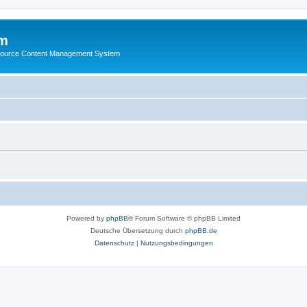
m
ource Content Management System
Powered by
phpBB
® Forum Software © phpBB Limited
Deutsche Übersetzung durch
phpBB.de
Datenschutz
|
Nutzungsbedingungen