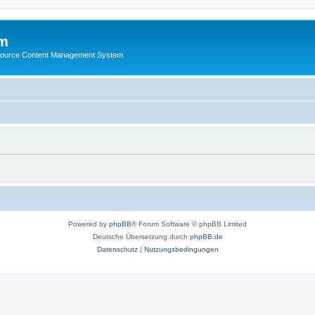
m
ource Content Management System
Powered by
phpBB
® Forum Software © phpBB Limited
Deutsche Übersetzung durch
phpBB.de
Datenschutz
|
Nutzungsbedingungen