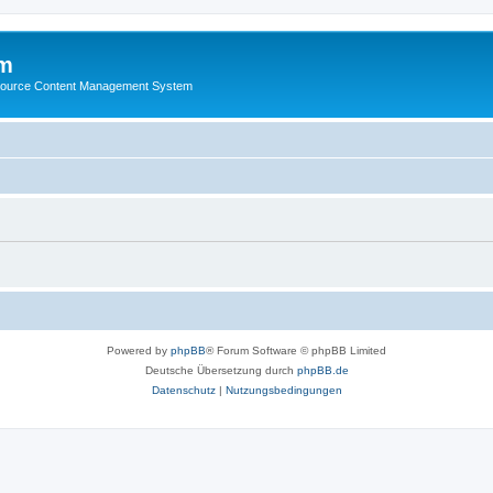
m
ource Content Management System
Powered by
phpBB
® Forum Software © phpBB Limited
Deutsche Übersetzung durch
phpBB.de
Datenschutz
|
Nutzungsbedingungen