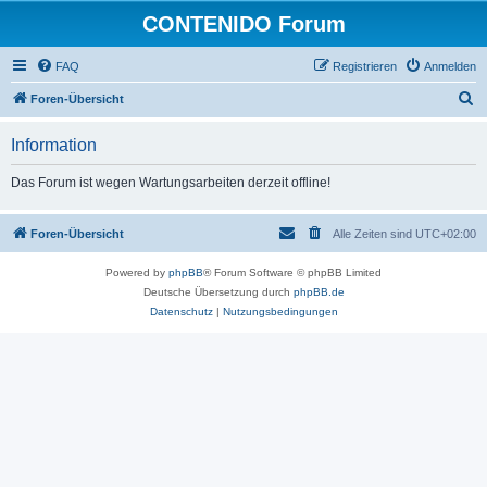
CONTENIDO Forum
FAQ
Registrieren
Anmelden
S
Foren-Übersicht
u
Information
c
h
Das Forum ist wegen Wartungsarbeiten derzeit offline!
e
Foren-Übersicht
Alle Zeiten sind
UTC+02:00
Powered by
phpBB
® Forum Software © phpBB Limited
Deutsche Übersetzung durch
phpBB.de
Datenschutz
|
Nutzungsbedingungen