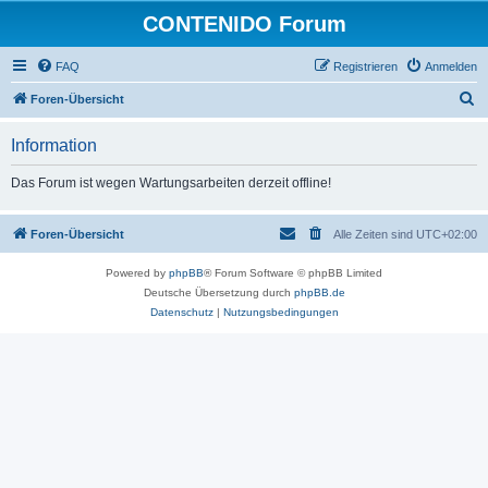
CONTENIDO Forum
FAQ
Registrieren
Anmelden
S
Foren-Übersicht
u
Information
c
h
Das Forum ist wegen Wartungsarbeiten derzeit offline!
e
Foren-Übersicht
Alle Zeiten sind
UTC+02:00
Powered by
phpBB
® Forum Software © phpBB Limited
Deutsche Übersetzung durch
phpBB.de
Datenschutz
|
Nutzungsbedingungen