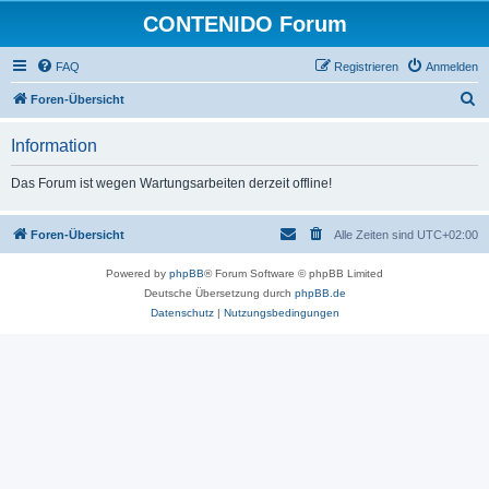
CONTENIDO Forum
FAQ
Registrieren
Anmelden
S
Foren-Übersicht
u
Information
c
h
Das Forum ist wegen Wartungsarbeiten derzeit offline!
e
Foren-Übersicht
Alle Zeiten sind
UTC+02:00
Powered by
phpBB
® Forum Software © phpBB Limited
Deutsche Übersetzung durch
phpBB.de
Datenschutz
|
Nutzungsbedingungen