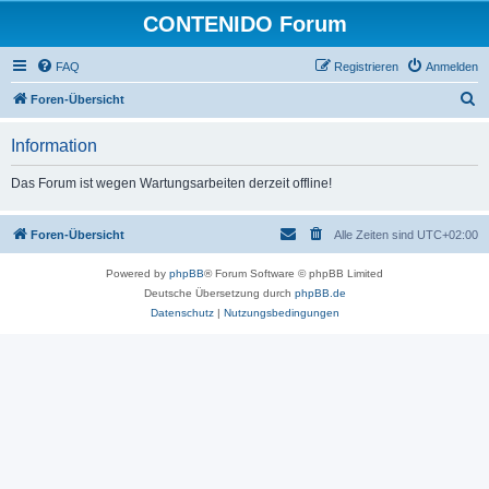
CONTENIDO Forum
FAQ
Registrieren
Anmelden
S
Foren-Übersicht
u
Information
c
h
Das Forum ist wegen Wartungsarbeiten derzeit offline!
e
Foren-Übersicht
Alle Zeiten sind
UTC+02:00
Powered by
phpBB
® Forum Software © phpBB Limited
Deutsche Übersetzung durch
phpBB.de
Datenschutz
|
Nutzungsbedingungen