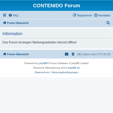
CONTENIDO Forum
FAQ
Registrieren
Anmelden
S
Foren-Übersicht
u
Information
c
h
Das Forum ist wegen Wartungsarbeiten derzeit offline!
e
Foren-Übersicht
Alle Zeiten sind
UTC+02:00
Powered by
phpBB
® Forum Software © phpBB Limited
Deutsche Übersetzung durch
phpBB.de
Datenschutz
|
Nutzungsbedingungen