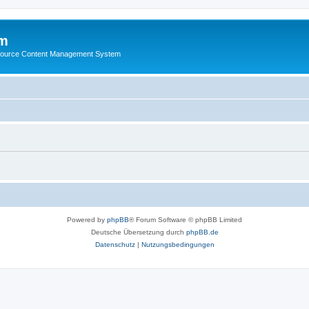
m
ource Content Management System
Powered by
phpBB
® Forum Software © phpBB Limited
Deutsche Übersetzung durch
phpBB.de
Datenschutz
|
Nutzungsbedingungen