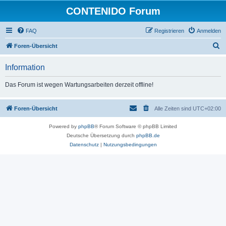
CONTENIDO Forum
FAQ
Registrieren
Anmelden
S
Foren-Übersicht
u
Information
c
h
Das Forum ist wegen Wartungsarbeiten derzeit offline!
e
Foren-Übersicht
Alle Zeiten sind
UTC+02:00
Powered by
phpBB
® Forum Software © phpBB Limited
Deutsche Übersetzung durch
phpBB.de
Datenschutz
|
Nutzungsbedingungen