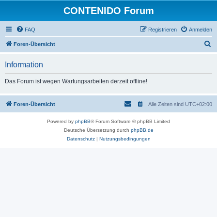
CONTENIDO Forum
FAQ
Registrieren
Anmelden
S
Foren-Übersicht
u
Information
c
h
Das Forum ist wegen Wartungsarbeiten derzeit offline!
e
Foren-Übersicht
Alle Zeiten sind
UTC+02:00
Powered by
phpBB
® Forum Software © phpBB Limited
Deutsche Übersetzung durch
phpBB.de
Datenschutz
|
Nutzungsbedingungen