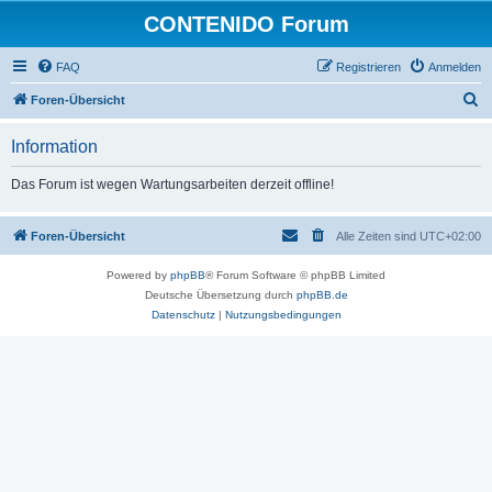
CONTENIDO Forum
FAQ
Registrieren
Anmelden
S
Foren-Übersicht
u
Information
c
h
Das Forum ist wegen Wartungsarbeiten derzeit offline!
e
Foren-Übersicht
Alle Zeiten sind
UTC+02:00
Powered by
phpBB
® Forum Software © phpBB Limited
Deutsche Übersetzung durch
phpBB.de
Datenschutz
|
Nutzungsbedingungen