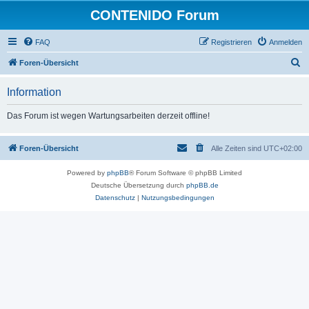
CONTENIDO Forum
FAQ
Registrieren
Anmelden
S
Foren-Übersicht
u
Information
c
h
Das Forum ist wegen Wartungsarbeiten derzeit offline!
e
Foren-Übersicht
Alle Zeiten sind
UTC+02:00
Powered by
phpBB
® Forum Software © phpBB Limited
Deutsche Übersetzung durch
phpBB.de
Datenschutz
|
Nutzungsbedingungen