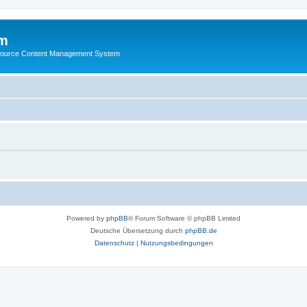
m
ource Content Management System
Powered by
phpBB
® Forum Software © phpBB Limited
Deutsche Übersetzung durch
phpBB.de
Datenschutz
|
Nutzungsbedingungen