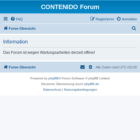
CONTENIDO Forum
FAQ
Registrieren
Anmelden
S
Foren-Übersicht
u
Information
c
h
Das Forum ist wegen Wartungsarbeiten derzeit offline!
e
Foren-Übersicht
Alle Zeiten sind
UTC+02:00
Powered by
phpBB
® Forum Software © phpBB Limited
Deutsche Übersetzung durch
phpBB.de
Datenschutz
|
Nutzungsbedingungen