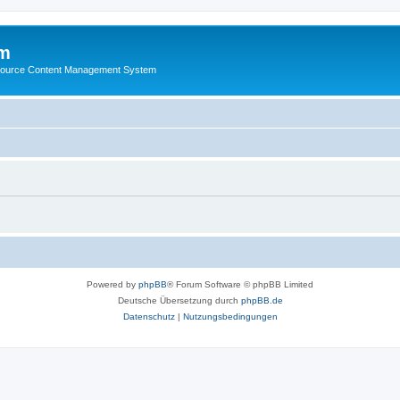
m
ource Content Management System
Powered by
phpBB
® Forum Software © phpBB Limited
Deutsche Übersetzung durch
phpBB.de
Datenschutz
|
Nutzungsbedingungen